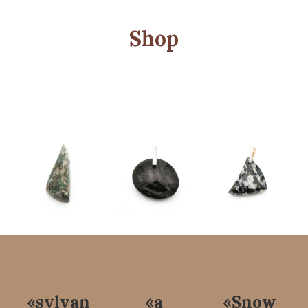
Shop
«sylvan
«a
«Snow