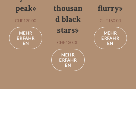
peak»
thousan
flurry»
d black
CHF
120.00
CHF
150.00
stars»
MEHR
MEHR
ERFAHR
ERFAHR
CHF
130.00
EN
EN
MEHR
ERFAHR
EN