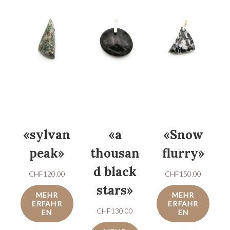
«sylvan
«a
«Snow
peak»
thousan
flurry»
d black
CHF
120.00
CHF
150.00
stars»
MEHR
MEHR
ERFAHR
ERFAHR
CHF
130.00
EN
EN